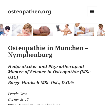
osteopathen.org
MENÜ
UND
WIDGETS
Osteopathie in München –
Nymphenburg
Heilpraktiker und Physiotherapeut
Master of Science in Osteopathie (MSc
Ost.)
Börge Hanisch MSc Ost., D.O.®
Praxis Gern
Gerner Str. 7
80638 München – Nymphenburg